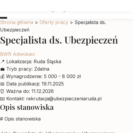
Ubrankadlapupila
Strona główna
>
Oferty pracy
>
Specjalista ds.
Ubezpieczeń
Specjalista ds. Ubezpieczeń
BWR Adwokaci
📍
Lokalizacja:
Ruda Śląska
💼
Tryb pracy:
Zdalna
💰
Wynagrodzenie:
5 000 - 8 000 zł
📅
Data publikacji:
19.11.2025
⏰
Ważna do:
11.12.2026
📧
Kontakt:
rekrutacja@ubezpieczeniaruda.pl
Opis stanowiska
# Opis stanowiska