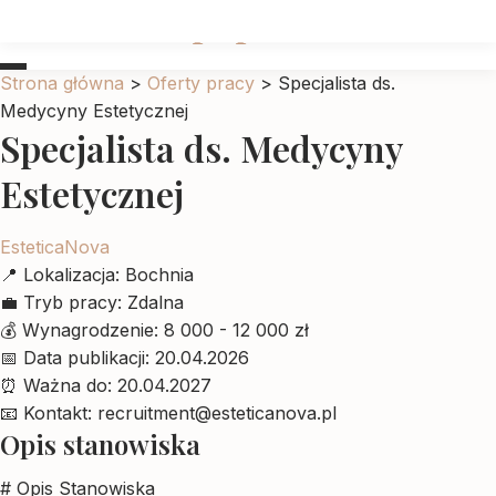
Ubrankadlapupila
Strona główna
>
Oferty pracy
>
Specjalista ds.
Medycyny Estetycznej
Specjalista ds. Medycyny
Estetycznej
EsteticaNova
📍
Lokalizacja:
Bochnia
💼
Tryb pracy:
Zdalna
💰
Wynagrodzenie:
8 000 - 12 000 zł
📅
Data publikacji:
20.04.2026
⏰
Ważna do:
20.04.2027
📧
Kontakt:
recruitment@esteticanova.pl
Opis stanowiska
# Opis Stanowiska