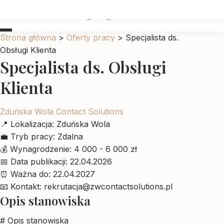
Ubrankadlapupila
Strona główna
>
Oferty pracy
>
Specjalista ds.
Obsługi Klienta
Specjalista ds. Obsługi
Klienta
Zduńska Wola Contact Solutions
📍
Lokalizacja:
Zduńska Wola
💼
Tryb pracy:
Zdalna
💰
Wynagrodzenie:
4 000 - 6 000 zł
📅
Data publikacji:
22.04.2026
⏰
Ważna do:
22.04.2027
📧
Kontakt:
rekrutacja@zwcontactsolutions.pl
Opis stanowiska
# Opis stanowiska