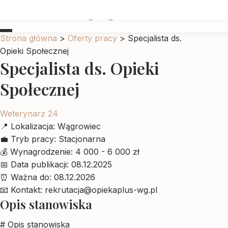
Ubrankadlapupila
Strona główna
>
Oferty pracy
>
Specjalista ds.
Opieki Społecznej
Specjalista ds. Opieki
Społecznej
Weterynarz 24
📍
Lokalizacja:
Wągrowiec
💼
Tryb pracy:
Stacjonarna
💰
Wynagrodzenie:
4 000 - 6 000 zł
📅
Data publikacji:
08.12.2025
⏰
Ważna do:
08.12.2026
📧
Kontakt:
rekrutacja@opiekaplus-wg.pl
Opis stanowiska
# Opis stanowiska