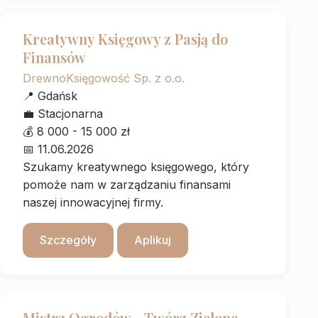
Kreatywny Księgowy z Pasją do
Finansów
DrewnoKsięgowość Sp. z o.o.
📍
Gdańsk
💼
Stacjonarna
💰
8 000 - 15 000 zł
📅
11.06.2026
Szukamy kreatywnego księgowego, który
pomoże nam w zarządzaniu finansami
naszej innowacyjnej firmy.
Szczegóły
Aplikuj
Mistrz Ogrodów - Twórz Zielone