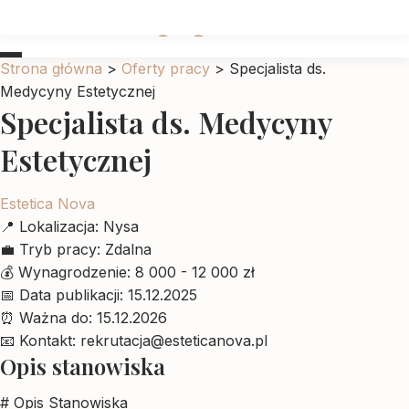
Ubrankadlapupila
Strona główna
>
Oferty pracy
>
Specjalista ds.
Medycyny Estetycznej
Specjalista ds. Medycyny
Estetycznej
Estetica Nova
📍
Lokalizacja:
Nysa
💼
Tryb pracy:
Zdalna
💰
Wynagrodzenie:
8 000 - 12 000 zł
📅
Data publikacji:
15.12.2025
⏰
Ważna do:
15.12.2026
📧
Kontakt:
rekrutacja@esteticanova.pl
Opis stanowiska
# Opis Stanowiska