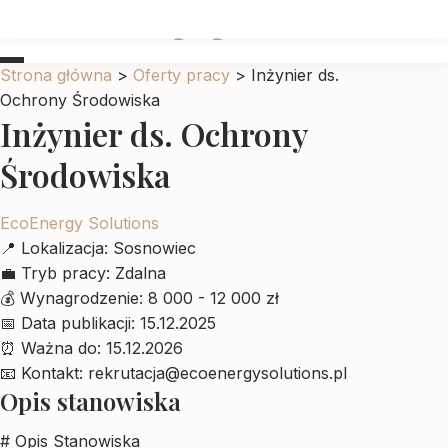
Ubrankadlapupila
Strona główna
>
Oferty pracy
>
Inżynier ds.
Ochrony Środowiska
Inżynier ds. Ochrony
Środowiska
EcoEnergy Solutions
📍
Lokalizacja:
Sosnowiec
💼
Tryb pracy:
Zdalna
💰
Wynagrodzenie:
8 000 - 12 000 zł
📅
Data publikacji:
15.12.2025
⏰
Ważna do:
15.12.2026
📧
Kontakt:
rekrutacja@ecoenergysolutions.pl
Opis stanowiska
# Opis Stanowiska