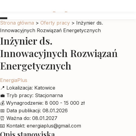
Ubrankadlapupila
Strona główna
>
Oferty pracy
>
Inżynier ds.
Innowacyjnych Rozwiązań Energetycznych
Inżynier ds.
Innowacyjnych Rozwiązań
Energetycznych
EnergiaPlus
📍
Lokalizacja:
Katowice
💼
Tryb pracy:
Stacjonarna
💰
Wynagrodzenie:
8 000 - 15 000 zł
📅
Data publikacji:
08.01.2026
⏰
Ważna do:
08.01.2027
📧
Kontakt:
energiaplus@gmail.com
Opis stanowiska