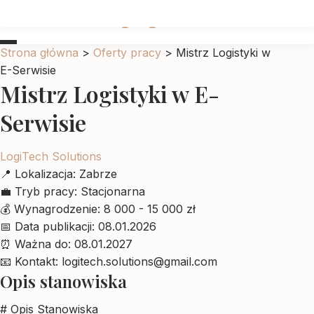
Ubrankadlapupila
Strona główna
>
Oferty pracy
>
Mistrz Logistyki w
E-Serwisie
Mistrz Logistyki w E-
Serwisie
LogiTech Solutions
📍
Lokalizacja:
Zabrze
💼
Tryb pracy:
Stacjonarna
💰
Wynagrodzenie:
8 000 - 15 000 zł
📅
Data publikacji:
08.01.2026
⏰
Ważna do:
08.01.2027
📧
Kontakt:
logitech.solutions@gmail.com
Opis stanowiska
# Opis Stanowiska