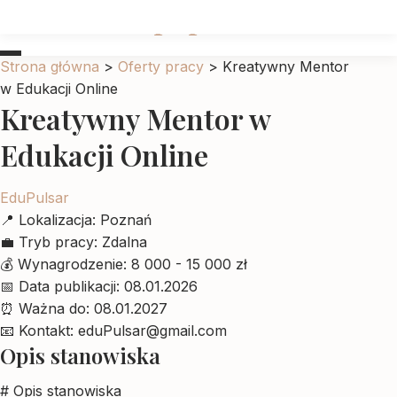
Ubrankadlapupila
Strona główna
>
Oferty pracy
>
Kreatywny Mentor
w Edukacji Online
Kreatywny Mentor w
Edukacji Online
EduPulsar
📍
Lokalizacja:
Poznań
💼
Tryb pracy:
Zdalna
💰
Wynagrodzenie:
8 000 - 15 000 zł
📅
Data publikacji:
08.01.2026
⏰
Ważna do:
08.01.2027
📧
Kontakt:
eduPulsar@gmail.com
Opis stanowiska
# Opis stanowiska