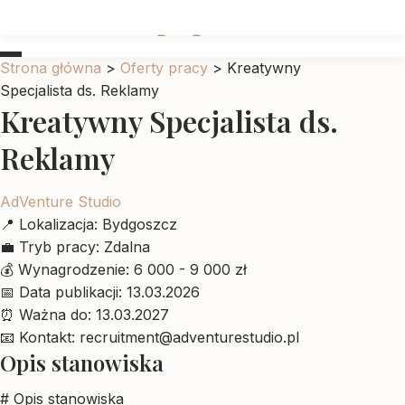
Ubrankadlapupila
Strona główna
>
Oferty pracy
>
Kreatywny
Specjalista ds. Reklamy
Kreatywny Specjalista ds.
Reklamy
AdVenture Studio
📍
Lokalizacja:
Bydgoszcz
💼
Tryb pracy:
Zdalna
💰
Wynagrodzenie:
6 000 - 9 000 zł
📅
Data publikacji:
13.03.2026
⏰
Ważna do:
13.03.2027
📧
Kontakt:
recruitment@adventurestudio.pl
Opis stanowiska
# Opis stanowiska