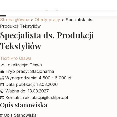
Ubrankadlapupila
Strona główna
>
Oferty pracy
>
Specjalista ds.
Produkcji Tekstyliów
Specjalista ds. Produkcji
Tekstyliów
TextilPro Oława
📍
Lokalizacja:
Oława
💼
Tryb pracy:
Stacjonarna
💰
Wynagrodzenie:
4 500 - 6 000 zł
📅
Data publikacji:
13.03.2026
⏰
Ważna do:
13.03.2027
📧
Kontakt:
rekrutacja@textilpro.pl
Opis stanowiska
# Opis Stanowiska