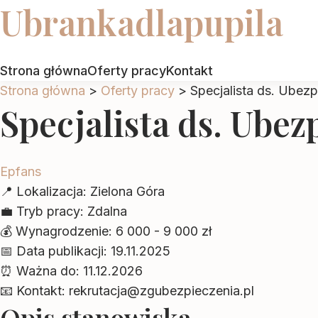
Ubrankadlapupila
Strona główna
Oferty pracy
Kontakt
Strona główna
>
Oferty pracy
>
Specjalista ds. Ubez
Specjalista ds. Ubez
Epfans
📍
Lokalizacja:
Zielona Góra
💼
Tryb pracy:
Zdalna
💰
Wynagrodzenie:
6 000 - 9 000 zł
📅
Data publikacji:
19.11.2025
⏰
Ważna do:
11.12.2026
📧
Kontakt:
rekrutacja@zgubezpieczenia.pl
Opis stanowiska