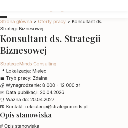
Ubrankadlapupila
Strona główna
>
Oferty pracy
>
Konsultant ds.
Strategii Biznesowej
Konsultant ds. Strategii
Biznesowej
StrategicMinds Consulting
📍
Lokalizacja:
Mielec
💼
Tryb pracy:
Zdalna
💰
Wynagrodzenie:
8 000 - 12 000 zł
📅
Data publikacji:
20.04.2026
⏰
Ważna do:
20.04.2027
📧
Kontakt:
rekrutacja@strategicminds.pl
Opis stanowiska
# Opis stanowiska