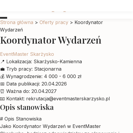
Ubrankadlapupila
Strona główna
>
Oferty pracy
>
Koordynator
Wydarzeń
Koordynator Wydarzeń
EventMaster Skarżysko
📍
Lokalizacja:
Skarżysko-Kamienna
💼
Tryb pracy:
Stacjonarna
💰
Wynagrodzenie:
4 000 - 6 000 zł
📅
Data publikacji:
20.04.2026
⏰
Ważna do:
20.04.2027
📧
Kontakt:
rekrutacja@eventmasterskarzysko.pl
Opis stanowiska
# Opis Stanowiska
Jako Koordynator Wydarzeń w EventMaster