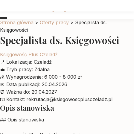
Ubrankadlapupila
Strona główna
>
Oferty pracy
>
Specjalista ds.
Księgowości
Specjalista ds. Księgowości
Księgowość Plus Czeladź
📍
Lokalizacja:
Czeladź
💼
Tryb pracy:
Zdalna
💰
Wynagrodzenie:
6 000 - 8 000 zł
📅
Data publikacji:
20.04.2026
⏰
Ważna do:
20.04.2027
📧
Kontakt:
rekrutacja@ksiegowoscplusczeladz.pl
Opis stanowiska
## Opis stanowiska