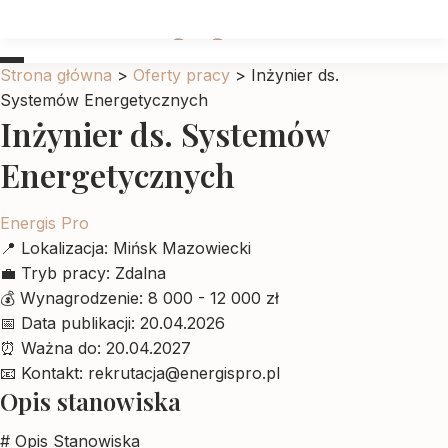
Ubrankadlapupila
Strona główna
>
Oferty pracy
>
Inżynier ds.
Systemów Energetycznych
Inżynier ds. Systemów
Energetycznych
Energis Pro
📍
Lokalizacja:
Mińsk Mazowiecki
💼
Tryb pracy:
Zdalna
💰
Wynagrodzenie:
8 000 - 12 000 zł
📅
Data publikacji:
20.04.2026
⏰
Ważna do:
20.04.2027
📧
Kontakt:
rekrutacja@energispro.pl
Opis stanowiska
# Opis Stanowiska