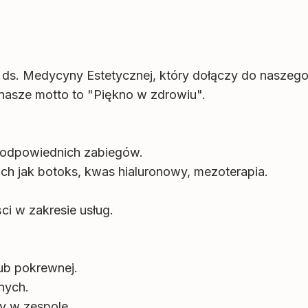
y ds. Medycyny Estetycznej, który dołączy do naszego
nasze motto to "Piękno w zdrowiu".
r odpowiednich zabiegów.
h jak botoks, kwas hialuronowy, mezoterapia.
.
i w zakresie usług.
ub pokrewnej.
nych.
cy w zespole.