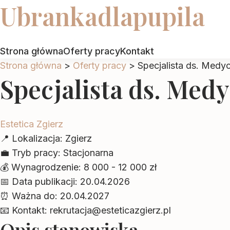
Ubrankadlapupila
Strona główna
Oferty pracy
Kontakt
Strona główna
>
Oferty pracy
>
Specjalista ds. Medy
Specjalista ds. Med
Estetica Zgierz
📍
Lokalizacja:
Zgierz
💼
Tryb pracy:
Stacjonarna
💰
Wynagrodzenie:
8 000 - 12 000 zł
📅
Data publikacji:
20.04.2026
⏰
Ważna do:
20.04.2027
📧
Kontakt:
rekrutacja@esteticazgierz.pl
Opis stanowiska