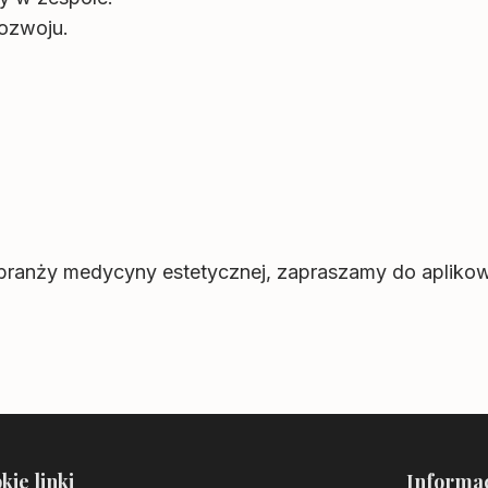
rozwoju.
 w branży medycyny estetycznej, zapraszamy do apliko
kie linki
Informa