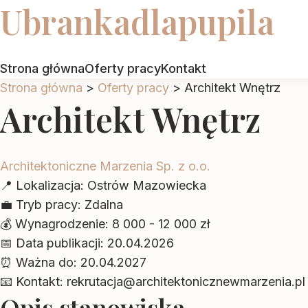
Ubrankadlapupila
Strona główna
Oferty pracy
Kontakt
Strona główna
>
Oferty pracy
>
Architekt Wnętrz
Architekt Wnętrz
Architektoniczne Marzenia Sp. z o.o.
📍
Lokalizacja:
Ostrów Mazowiecka
💼
Tryb pracy:
Zdalna
💰
Wynagrodzenie:
8 000 - 12 000 zł
📅
Data publikacji:
20.04.2026
⏰
Ważna do:
20.04.2027
📧
Kontakt:
rekrutacja@architektonicznewmarzenia.pl
Opis stanowiska