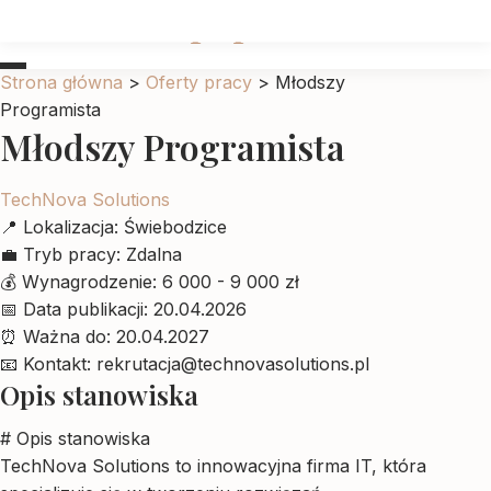
Ubrankadlapupila
Strona główna
>
Oferty pracy
>
Młodszy
Programista
Młodszy Programista
TechNova Solutions
📍
Lokalizacja:
Świebodzice
💼
Tryb pracy:
Zdalna
💰
Wynagrodzenie:
6 000 - 9 000 zł
📅
Data publikacji:
20.04.2026
⏰
Ważna do:
20.04.2027
📧
Kontakt:
rekrutacja@technovasolutions.pl
Opis stanowiska
# Opis stanowiska
TechNova Solutions to innowacyjna firma IT, która