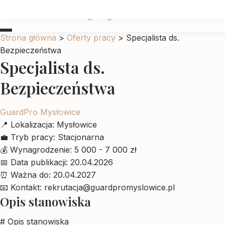
Ubrankadlapupila
Strona główna
>
Oferty pracy
>
Specjalista ds.
Bezpieczeństwa
Specjalista ds.
Bezpieczeństwa
GuardPro Mysłowice
📍
Lokalizacja:
Mysłowice
💼
Tryb pracy:
Stacjonarna
💰
Wynagrodzenie:
5 000 - 7 000 zł
📅
Data publikacji:
20.04.2026
⏰
Ważna do:
20.04.2027
📧
Kontakt:
rekrutacja@guardpromyslowice.pl
Opis stanowiska
# Opis stanowiska