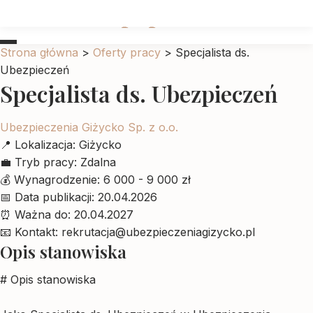
Ubrankadlapupila
Strona główna
>
Oferty pracy
>
Specjalista ds.
Ubezpieczeń
Specjalista ds. Ubezpieczeń
Ubezpieczenia Giżycko Sp. z o.o.
📍
Lokalizacja:
Giżycko
💼
Tryb pracy:
Zdalna
💰
Wynagrodzenie:
6 000 - 9 000 zł
📅
Data publikacji:
20.04.2026
⏰
Ważna do:
20.04.2027
📧
Kontakt:
rekrutacja@ubezpieczeniagizycko.pl
Opis stanowiska
# Opis stanowiska