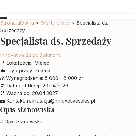
Ubrankadlapupila
Strona główna
>
Oferty pracy
>
Specjalista ds.
Sprzedaży
Specjalista ds. Sprzedaży
Innovative Sales Solutions
📍
Lokalizacja:
Mielec
💼
Tryb pracy:
Zdalna
💰
Wynagrodzenie:
5 000 - 8 000 zł
📅
Data publikacji:
20.04.2026
⏰
Ważna do:
20.04.2027
📧
Kontakt:
rekrutacja@innovativesales.pl
Opis stanowiska
# Opis Stanowiska