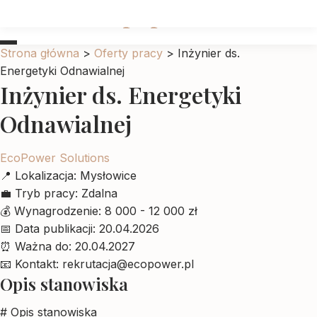
Ubrankadlapupila
Strona główna
>
Oferty pracy
>
Inżynier ds.
Energetyki Odnawialnej
Inżynier ds. Energetyki
Odnawialnej
EcoPower Solutions
📍
Lokalizacja:
Mysłowice
💼
Tryb pracy:
Zdalna
💰
Wynagrodzenie:
8 000 - 12 000 zł
📅
Data publikacji:
20.04.2026
⏰
Ważna do:
20.04.2027
📧
Kontakt:
rekrutacja@ecopower.pl
Opis stanowiska
# Opis stanowiska