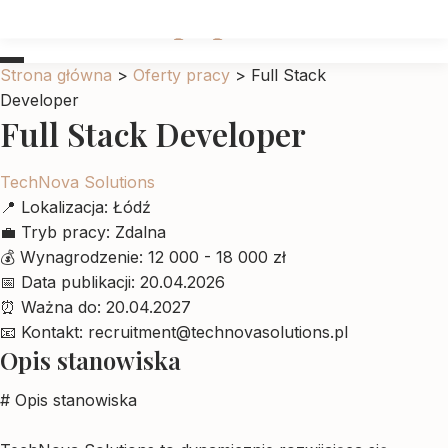
Ubrankadlapupila
Strona główna
>
Oferty pracy
>
Full Stack
Developer
Full Stack Developer
TechNova Solutions
📍
Lokalizacja:
Łódź
💼
Tryb pracy:
Zdalna
💰
Wynagrodzenie:
12 000 - 18 000 zł
📅
Data publikacji:
20.04.2026
⏰
Ważna do:
20.04.2027
📧
Kontakt:
recruitment@technovasolutions.pl
Opis stanowiska
# Opis stanowiska