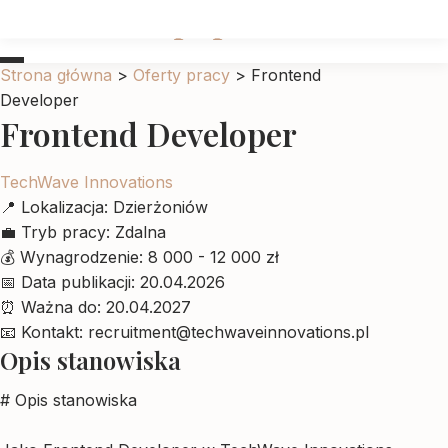
Ubrankadlapupila
Strona główna
>
Oferty pracy
>
Frontend
Developer
Frontend Developer
TechWave Innovations
📍
Lokalizacja:
Dzierżoniów
💼
Tryb pracy:
Zdalna
💰
Wynagrodzenie:
8 000 - 12 000 zł
📅
Data publikacji:
20.04.2026
⏰
Ważna do:
20.04.2027
📧
Kontakt:
recruitment@techwaveinnovations.pl
Opis stanowiska
# Opis stanowiska