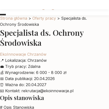
Ubrankadlapupila
Strona główna
>
Oferty pracy
>
Specjalista ds.
Ochrony Środowiska
Specjalista ds. Ochrony
Środowiska
EkoInnowacje Chrzanów
📍
Lokalizacja:
Chrzanów
💼
Tryb pracy:
Zdalna
💰
Wynagrodzenie:
6 000 - 8 000 zł
📅
Data publikacji:
20.04.2026
⏰
Ważna do:
20.04.2027
📧
Kontakt:
rekrutacja@ekoinnowacje.pl
Opis stanowiska
# Opis Stanowiska