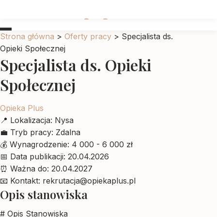
Ubrankadlapupila
Strona główna
>
Oferty pracy
>
Specjalista ds.
Opieki Społecznej
Specjalista ds. Opieki
Społecznej
Opieka Plus
📍
Lokalizacja:
Nysa
💼
Tryb pracy:
Zdalna
💰
Wynagrodzenie:
4 000 - 6 000 zł
📅
Data publikacji:
20.04.2026
⏰
Ważna do:
20.04.2027
📧
Kontakt:
rekrutacja@opiekaplus.pl
Opis stanowiska
# Opis Stanowiska