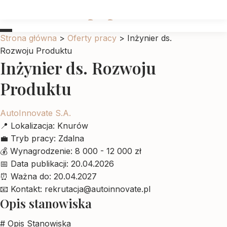
Ubrankadlapupila
Strona główna
>
Oferty pracy
>
Inżynier ds.
Rozwoju Produktu
Inżynier ds. Rozwoju
Produktu
AutoInnovate S.A.
📍
Lokalizacja:
Knurów
💼
Tryb pracy:
Zdalna
💰
Wynagrodzenie:
8 000 - 12 000 zł
📅
Data publikacji:
20.04.2026
⏰
Ważna do:
20.04.2027
📧
Kontakt:
rekrutacja@autoinnovate.pl
Opis stanowiska
# Opis Stanowiska