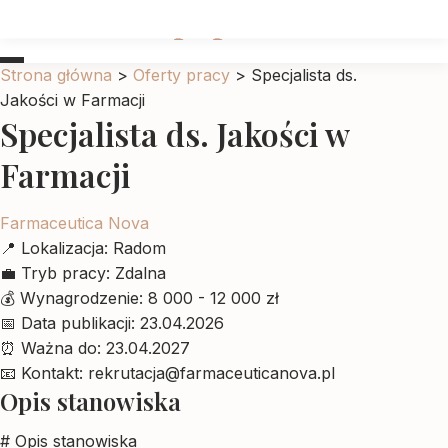
Ubrankadlapupila
Strona główna
>
Oferty pracy
>
Specjalista ds.
Jakości w Farmacji
Specjalista ds. Jakości w
Farmacji
Farmaceutica Nova
📍
Lokalizacja:
Radom
💼
Tryb pracy:
Zdalna
💰
Wynagrodzenie:
8 000 - 12 000 zł
📅
Data publikacji:
23.04.2026
⏰
Ważna do:
23.04.2027
📧
Kontakt:
rekrutacja@farmaceuticanova.pl
Opis stanowiska
# Opis stanowiska