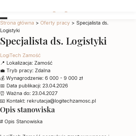
Ubrankadlapupila
Strona główna
>
Oferty pracy
>
Specjalista ds.
Logistyki
Specjalista ds. Logistyki
LogiTech Zamość
📍
Lokalizacja:
Zamość
💼
Tryb pracy:
Zdalna
💰
Wynagrodzenie:
6 000 - 9 000 zł
📅
Data publikacji:
23.04.2026
⏰
Ważna do:
23.04.2027
📧
Kontakt:
rekrutacja@logitechzamosc.pl
Opis stanowiska
# Opis Stanowiska