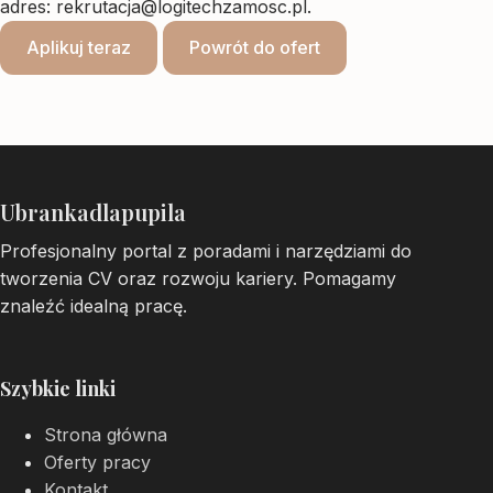
adres:
rekrutacja@logitechzamosc.pl
.
Aplikuj teraz
Powrót do ofert
Ubrankadlapupila
Profesjonalny portal z poradami i narzędziami do
tworzenia CV oraz rozwoju kariery. Pomagamy
znaleźć idealną pracę.
Szybkie linki
Strona główna
Oferty pracy
Kontakt