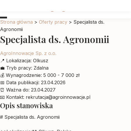
Ubrankadlapupila
Strona główna
>
Oferty pracy
>
Specjalista ds.
Agronomii
Specjalista ds. Agronomii
AgroInnowacje Sp. z o.o.
📍
Lokalizacja:
Olkusz
💼
Tryb pracy:
Zdalna
💰
Wynagrodzenie:
5 000 - 7 000 zł
📅
Data publikacji:
23.04.2026
⏰
Ważna do:
23.04.2027
📧
Kontakt:
rekrutacja@agroinnowacje.pl
Opis stanowiska
# Specjalista ds. Agronomii