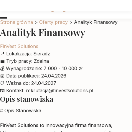
Ubrankadlapupila
Strona główna
>
Oferty pracy
>
Analityk Finansowy
Analityk Finansowy
FinVest Solutions
📍
Lokalizacja:
Sieradz
💼
Tryb pracy:
Zdalna
💰
Wynagrodzenie:
7 000 - 10 000 zł
📅
Data publikacji:
24.04.2026
⏰
Ważna do:
24.04.2027
📧
Kontakt:
rekrutacja@finvestsolutions.pl
Opis stanowiska
# Opis Stanowiska
FinVest Solutions to innowacyjna firma finansowa,